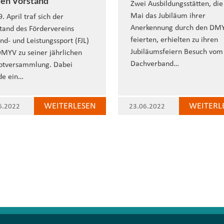
en Vorstand
Zwei Ausbildungsstätten, die
Mai das Jubiläum ihrer
. April traf sich der
Anerkennung durch den DM
tand des Fördervereins
feierten, erhielten zu ihren
nd- und Leistungssport (FJL)
Jubiläumsfeiern Besuch vom
MYV zu seiner jährlichen
Dachverband…
ptversammlung. Dabei
de ein…
WEITERLESEN
WEITERL
6.2022
23.06.2022