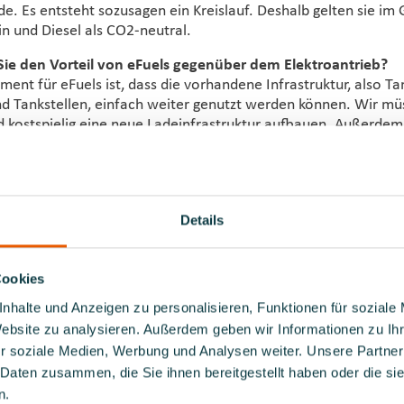
e. Es entsteht sozusagen ein Kreislauf. Deshalb gelten sie im
n und Diesel als CO2-neutral.
ie den Vorteil von eFuels gegenüber dem Elektroantrieb?
ent für eFuels ist, dass die vorhandene Infrastruktur, also Ta
 Tankstellen, einfach weiter genutzt werden können. Wir müs
 kostspielig eine neue Ladeinfrastruktur aufbauen. Außerdem
l da tanken, wo bisher Diesel oder Benzin zum Einsatz kamen.
ral unterwegs sein, ohne den Bestand auszutauschen, der eige
hig ist und auch für alle Fahrzeuge und Schiffe der Zukunft nutz
die Sportbootfahrer die Frage: Ist angedacht, eFuels auch am
Details
 ja 1:1 den Kraftstoff an Wassertankstellen durch eFuels erse
Cookies
r Wassersportler dafür tun, dass uns dieser Antriebsstoff 
nhalte und Anzeigen zu personalisieren, Funktionen für soziale
Website zu analysieren. Außerdem geben wir Informationen zu I
 Gesellschaft den Druck auf die Politik erhöhen, nicht nur eins
r soziale Medien, Werbung und Analysen weiter. Unsere Partner
b zu setzen, sondern technologieoffen zu denken. Das bedeutet
 beispielsweise die Kfz-Flottenrichtlinie und die Renewable En
 Daten zusammen, die Sie ihnen bereitgestellt haben oder die s
nzupassen. Dafür ist viel Aufklärungsarbeit nötig, aber jede Unt
n.