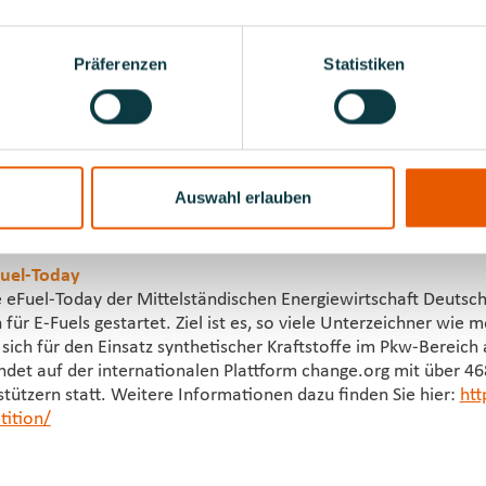
 mit Politikern von der Regional- bis zur Bundesebene, ist hilf
 schon konkrete Planungen, wo eFuels (auch für Motorboote)
Präferenzen
Statistiken
on aus, dass eFuels in spätestens einem Jahr zumindest als B
ellen verfügbar sind. Wenn die entsprechende Nachfrage da ist
n, dass wir für den Einsatz in Motorbooten über einen ähnliche
Auswahl erlauben
 Interview finden Sie auf den Verbandsseiten in der aktuellen
 MotorBoot Magazins.
uel-Today
eFuel-Today der Mittelständischen Energiewirtschaft Deutsch
 für E-Fuels gestartet. Ziel ist es, so viele Unterzeichner wie m
sich für den Einsatz synthetischer Kraftstoffe im Pkw-Bereich
indet auf der internationalen Plattform change.org mit über 46
tützern statt. Weitere Informationen dazu finden Sie hier:
htt
ition/