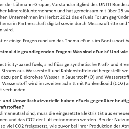
er der Lühmann-Gruppe, Vorstandsmitglied des UNITI Bundes
cher Mineralölunternehmen und hat gemeinsam mit über 25 w
chen Unternehmen im Herbst 2021 das eFuels Forum gegründet
ema in Partnerschaft digital sowie durch Messeauftritte und
n wird.
er einige Fragen rund um das Thema eFuels im Bootssport b
erstmal die grundlegenden Fragen: Was sind eFuels? Und wie
lectricity-based fuels, sind flüssige synthetische Kraft- und Bre
n Stroms aus Wasserstoff und Kohlenstoffdioxid hergestellt we
dazu per Elektrolyse Wasser in Sauerstoff (O) und Wasserstoff
r Wasserstoff wird im zweiten Schritt mit Kohlendioxid (CO2) a
t verbunden.
- und Umweltschutzvorteile haben eFuels gegenüber heutig
aftstoffen?
limaneutral sind, muss die eingesetzte Elektrizität aus erneu
men und das CO2 der Luft entnommen werden. Bei der Nutzun
so viel CO2 freigesetzt, wie zuvor bei ihrer Produktion der A