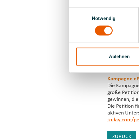
jedes Gespräch
Einwilligungsauswahl
Gibt es evtl.
Notwendig
sein werden?
Wir gehen dav
Straßentankst
mir vorstelle
sprechen.
Ablehnen
Das komplette
(8/2022) des
Kampagne eF
Die Kampagne 
große Petition
gewinnen, die 
Die Petition f
aktiven Unters
today.com/pet
ZURÜCK