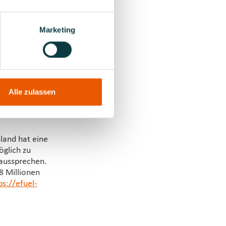
reich.
 erhältlich
Marketing
eimischung an
, könnte ich
n Zeitraum
Alle zulassen
 Ausgabe
land hat eine
öglich zu
 aussprechen.
8 Millionen
ps://efuel-