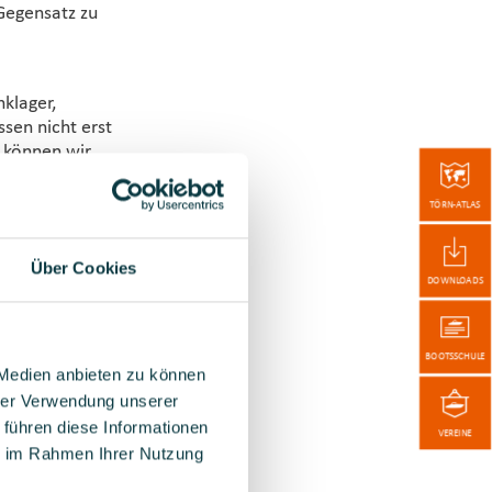
 Gegensatz zu
nklager,
sen nicht erst
 können wir
 Wir können
ntlich noch
TÖRN-ATLAS
en.
 Wasser
Über Cookies
DOWNLOADS
tzen.
angeboten
BOOTSSCHULE
 Medien anbieten zu können
hrer Verwendung unserer
eitig auf den
 führen diese Informationen
 konkret, die
VEREINE
ergy Directive
ie im Rahmen Ihrer Nutzung
erstützung,