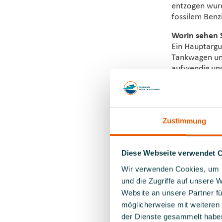
entzogen wurd
fossilem Benzi
Worin sehen S
Ein Hauptargum
Tankwagen und
aufwendig und
eFuels überal
also CO2-neut
voll einsatzfä
Speziell für 
Zustimmung
anzubieten?
Ja. Wir können
Diese Webseite verwendet 
Was können wi
Wir verwenden Cookies, um I
wird?
und die Zugriffe auf unsere 
Wir müssen als
Website an unsere Partner fü
Elektroantrie
Regulierungen,
möglicherweise mit weiteren
II (RED II), a
der Dienste gesammelt habe