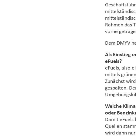
Geschäftsführ
mittelständis
mittelständis
Rahmen das Th
vorne getrage
Dem DMYV hat 
Als Einstieg 
eFuels?
eFuels, also e
mittels grüne
Zunächst wird 
gespalten. De
Umgebungsluf
Welche Klima
oder Benzinkr
Damit eFuels k
Quellen stam
wird dann nur 