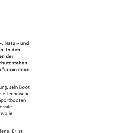
, Natur- und
n. In den
en der
chutz stehen
r*innen ihren
ung, sein Boot
ie technische
 Sportbooten
ossile
nvolle
ene. Er ist