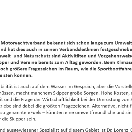
eFuels als Zukunft des Bootssports? Foto: Lühmann-Gruppe
 Motoryachtverband bekennt sich schon lange zum Umwelt-
nd hat dies auch in seinen Verbandsleitlinien festgeschriebe
welt- und Naturschutz sind Aktivitäten und Vorgehensweis
pper und Vereine bereits zum Alltag geworden. Beim Klimas
noch größere Fragezeichen im Raum, wie die Sportbootfahre
leisten können.
ilität ist auch auf dem Wasser im Gespräch, aber die Vorstell
üssen, macht manchem Skipper große Sorgen. Hohe Kosten, d
eit und die Frage der Wirtschaftlichkeit bei der Umrüstung von
riebe sind dabei die größten Fragezeichen. Alternative, nicht-f
 so genannte eFuels – könnten eine umweltfreundliche und sin
r die Skipper sein.
nd ausgewiesener Spezialist auf diesem Gebiet ist Dr. Lorenz Ki