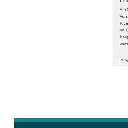
neu
Am 9
Vors
Juge
im D
Hau
wur
17.0