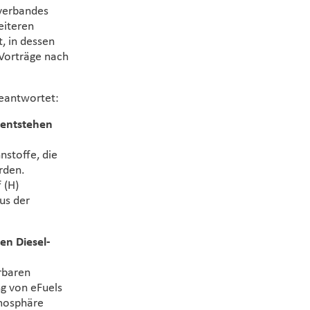
verbandes
eiteren
, in dessen
 Vorträge nach
eantwortet:
 entstehen
nnstoffe, die
rden.
 (H)
us der
en Diesel-
erbaren
g von eFuels
tmosphäre