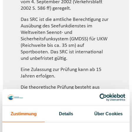
vom 4. September 2002 (Verkehrsblatt
2002 S. 586 ff) geregelt.
Das SRC ist die amtliche Berechtigung zur
Ausübung des Seefunkdienstes im
Weltweiten Seenot- und
Sicherheitsfunksystem (GMDSS) für UKW
(Reichweite bis ca. 35 sm) auf
Sportbooten. Das SRC ist international
und unbefristet gültig.
Eine Zulassung zur Prüfung kann ab 15
Jahren erfolgen.
Die theoretische Prüfung besteht aus
einem Fragebogen, der Aufnahme von
Not-, Dringlichkeits- oder
Sicherheitsmeldungen in englischer
Sprache unter Verwendung des
Zustimmung
Details
Über Cookies
internationalen phonetischen Alphabets
mit anschließender Übersetzung ins