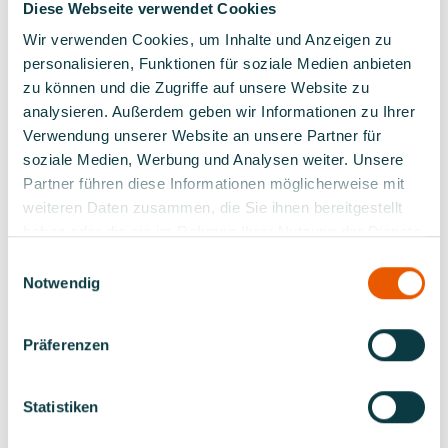
Deutsche und der Übersetzung eines
Diese Webseite verwendet Cookies
deutschen Textes ins Englische. Unter
Wir verwenden Cookies, um Inhalte und Anzeigen zu
Umständen wird auch mündlich geprüft.
personalisieren, Funktionen für soziale Medien anbieten
Kenntnisse des mobilen Seefunkdienstes,
zu können und die Zugriffe auf unsere Website zu
des GMDSS, des öffentlichen
analysieren. Außerdem geben wir Informationen zu Ihrer
Seefunkdienstes sowie der englischen
Sprache in Wort und Schrift zum
Verwendung unserer Website an unsere Partner für
Austausch von Informationen auf See sind
soziale Medien, Werbung und Analysen weiter. Unsere
nachzuweisen.
Partner führen diese Informationen möglicherweise mit
weiteren Daten zusammen, die Sie ihnen bereitgestellt
In der praktischen Prüfung müssen
haben oder die sie im Rahmen Ihrer Nutzung der Dienste
Pflichtaufgaben aus dem Bereich
gesammelt haben.
terrestrischer Seefunk gelöst und sonstige
Einwilligungsauswahl
Notwendig
Fertigkeiten (Aussenden eines Notalarms,
Speicherabfrage, Abwicklung des Routine-
und Notverkehrs, Funkstille gebieten,
Präferenzen
Kanalwechsel usw.) unter Bedienung einer
UKW-(GMDSS)-Anlage nachgewiesen
werden.
Statistiken
Informationen zur Durchführung der