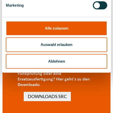
Prüfung (z.B. Kosten) und die
Marketing
Prüfungstermine erhalten Sie bei den
regionalen Prüfungsausschüssen für das
SRC an 15 Standorten im Bundesgebiet.
Eine Informationsbroschüre zum Thema
Alle zulassen
Funk ist auch unter der Internetadresse:
www.elwis.de
erhältlich.
Auswahl erlauben
Ablehnen
Sie benötigen die Zulassung zur
Funkprüfung oder eine
Ersatzausfertigung? Hier geht´s zu den
Downloads:
DOWNLOADS SRC