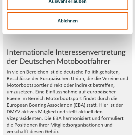
Auswahl erlauben
Wasserstraßen gehört werden. Die Kontakte zur
Wasser- und Schifffahrtsverwaltung, die auf einer
langjährigen, vertrauensvollen Zusammenarbeit auf
Ablehnen
allen Ebenen beruhen, sind ein Forum für den Verband,
die Interessen der Mitglieder darzulegen.
Internationale Interessenvertretung
der Deutschen Motobootfahrer
In vielen Bereichen ist die deutsche Politik gehalten,
Beschlüsse der Europäischen Union, die die Vereine und
Motorbootsportler direkt oder indirekt betreffen,
umzusetzen. Eine Einflussnahme auf europäischer
Ebene im Bereich Motorbootsport findet durch die
European Boating Association (EBA) statt. Hier ist der
DMYV aktives Mitglied und stellt aktuell den
Vizepräsidenten. Die EBA harmonisiert und formuliert
die Positionen ihrer Mitgliedsorganisationen und
verschafft diesen Gehör.