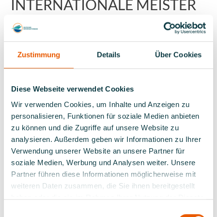
INTERNATIONALE MEISTER
IM SCHLAUCHBOOTSLALOM
Die Auswahl der besten Nachwuchssportlerinnen und
Nachwuchssportler im Schlauchbootslalom vertritt
Zustimmung
Details
Über Cookies
jedes Jahr als Team Germany den DMYV bei der Welt-
und Europameisterschaft, die die UIM ausrichtet. Dabei
finden sich die jungen Motorbootfahrer*innen aus
Diese Webseite verwendet Cookies
Deutschland regelmäßig auf den Podiumsplätzen
Wir verwenden Cookies, um Inhalte und Anzeigen zu
wieder. Das Team Germany gehört damit zu den Top
personalisieren, Funktionen für soziale Medien anbieten
Nationen im internationalen motorisierten
zu können und die Zugriffe auf unsere Website zu
Wassersport.
analysieren. Außerdem geben wir Informationen zu Ihrer
Verwendung unserer Website an unsere Partner für
Fo
Foto: Ben Kriemann / Reinhardt & Sommer
soziale Medien, Werbung und Analysen weiter. Unsere
Partner führen diese Informationen möglicherweise mit
weiteren Daten zusammen, die Sie ihnen bereitgestellt
haben oder die sie im Rahmen Ihrer Nutzung der Dienste
WELT- UND
gesammelt haben.
Einwilligungsauswahl