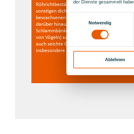
der Dienste gesammelt habe
en über
Röhrichtbestände, Schilfgürtel und in alle
sonstigen dicht und unübersichtlich
Einwilligungsauswahl
s diese
bewachsenen Uferpartien. Meiden Sie
Notwendig
ches
darüber hinaus Kies-, Sand und
h an die
Schlammbänke (Rast- und Aufenthaltsplatz
ierte
von Vögeln) sowie Ufergehölze. Meiden Sie
en.
auch seichte Gewässer (Laichgebiete),
insbesondere solche mit Wasserpflanzen.
Ablehnen