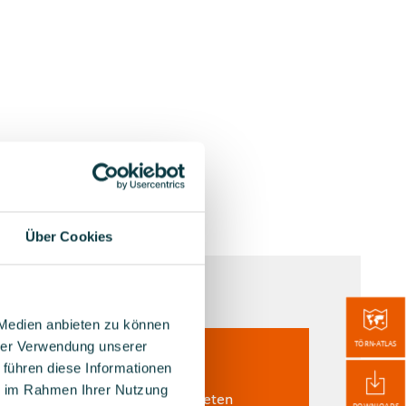
Über Cookies
 Medien anbieten zu können
hrer Verwendung unserer
TÖRN-ATLAS
3. REGEL
4. R
 führen diese Informationen
ie im Rahmen Ihrer Nutzung
Befolgen Sie in Naturschutzgebieten
Nehmen S