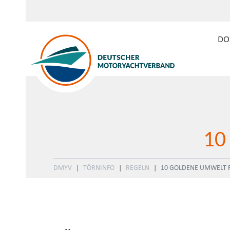
DO
10
DMYV
TÖRNINFO
REGELN
10 GOLDENE UMWELT 