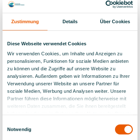
die Atmosphäre während der ca. vierstündigen
Veranstaltung.
Zustimmung
Details
Über Cookies
Die Fahrstände im Simulator entsprechen mit ihren
Bedienelementen und Funktionalitäten den Originalen
an Bord eines Binnenfrachtschiffes.
Diese Webseite verwendet Cookies
Wir verwenden Cookies, um Inhalte und Anzeigen zu
Auf dem Rhein bei Duisburg in der Bergfahrt. Die
personalisieren, Funktionen für soziale Medien anbieten
Dimensionen und die verzögerten Reaktionen der
zu können und die Zugriffe auf unsere Website zu
großen Frachtschiffe sind für die Sportbootfahrer
analysieren. Außerdem geben wir Informationen zu Ihrer
erstmal ungewohnt.
An „Bord“ auf Rhein und Ruhr
Verwendung unserer Website an unsere Partner für
soziale Medien, Werbung und Analysen weiter. Unsere
Dann aber geht’s „an Bord“ und die Teilnehmer
Partner führen diese Informationen möglicherweise mit
besetzen die Fahrstände. Unterschiedliche Szenarien
weiteren Daten zusammen, die Sie ihnen bereitgestellt
haben die Ausbilder für uns und unser Binnenschiff
haben oder die sie im Rahmen Ihrer Nutzung der Dienste
programmiert, damit wir erfahren können, was es
gesammelt haben.
heißt, so einen Zossen im Revier zu fahren.
Einwilligungsauswahl
Notwendig
Spaßiger und nützlicher Nebeneffekt: Alle fünf