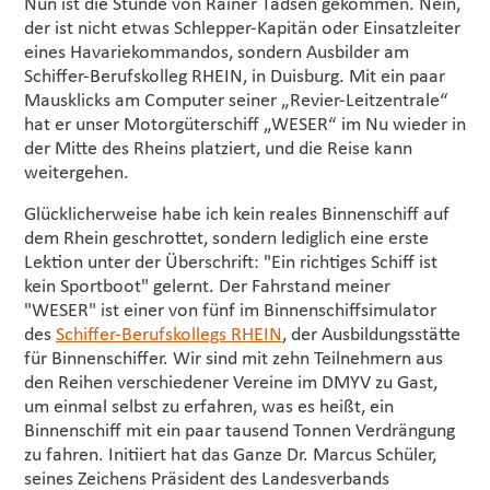
Nun ist die Stunde von Rainer Tadsen gekommen. Nein,
der ist nicht etwas Schlepper-Kapitän oder Einsatzleiter
eines Havariekommandos, sondern Ausbilder am
Schiffer-Berufskolleg RHEIN, in Duisburg. Mit ein paar
Mausklicks am Computer seiner „Revier-Leitzentrale“
hat er unser Motorgüterschiff „WESER“ im Nu wieder in
der Mitte des Rheins platziert, und die Reise kann
weitergehen.
Glücklicherweise habe ich kein reales Binnenschiff auf
dem Rhein geschrottet, sondern lediglich eine erste
Lektion unter der Überschrift: "Ein richtiges Schiff ist
kein Sportboot" gelernt. Der Fahrstand meiner
"WESER" ist einer von fünf im Binnenschiffsimulator
des
Schiffer-Berufskollegs RHEIN
, der Ausbildungsstätte
für Binnenschiffer. Wir sind mit zehn Teilnehmern aus
den Reihen verschiedener Vereine im DMYV zu Gast,
um einmal selbst zu erfahren, was es heißt, ein
Binnenschiff mit ein paar tausend Tonnen Verdrängung
zu fahren. Initiiert hat das Ganze Dr. Marcus Schüler,
seines Zeichens Präsident des Landesverbands