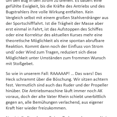
um den Bug in den Strom zu drehen. Es dauert eine
gefühlte Ewigkeit, bis die Kräfte des Antriebs und des
Bugstrahlers ihre volle Wirkung entfalten. Kein
Vergleich selbst mit einem großen Stahlverdränger aus
der Sportschifffahrt. Ist die Trägheit der Masse aber
erst einmal in Fahrt, ist das Aufstoppen des Schiffes
oder eine Korrektur des aktuellen Kurses mehr eine
theoretische Möglichkeit als eine spontan abrufbare
Reaktion. Kommt dann noch der Einfluss von Strom
und/ oder Wind zum Tragen, reduziert sich diese
Möglichkeit unter Umständen zum frommen Wunsch
mit Stoßgebet.
So wie in unserem Fall: RAAAAAP! … Das wars! Das
Heck schrammt über die Böschung. Wir sitzen achtern
fest. Vermutlich sind auch das Ruder und der Propeller
hinüber. Die Antriebsmaschine läuft immer noch AK
voraus, doch der alte Vater Rhein schiebt unerbittlich
gegen an, alle Bemühungen verlachend, aus eigener
Kraft hier wieder freizukommen.