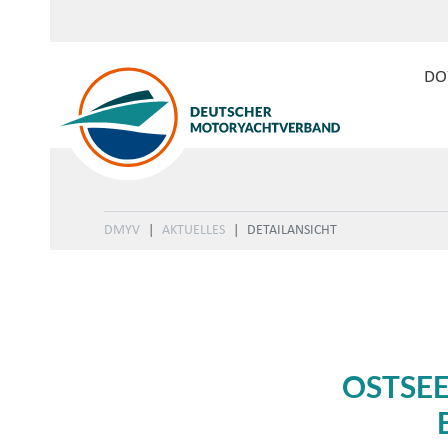
DO
DMYV
AKTUELLES
DETAILANSICHT
OSTSE
In ausgewiesenen Schutzg