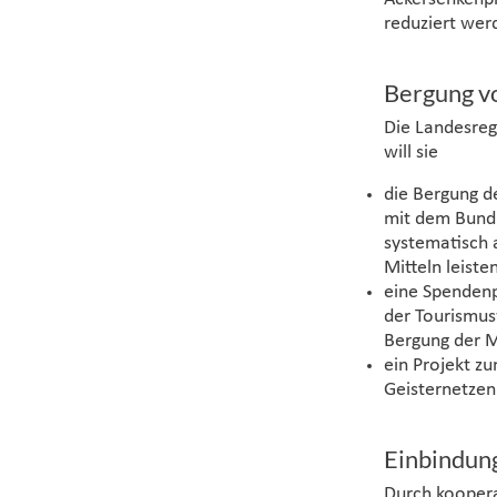
reduziert wer
Bergung vo
Die Landesreg
will sie
die Bergung de
mit dem Bund
systematisch a
Mitteln leisten
eine Spendenp
der Tourismusw
Bergung der Mu
ein Projekt z
Geisternetzen
Einbindung
Durch koopera