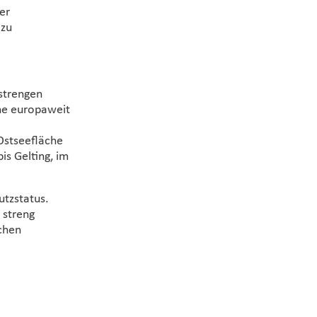
er
 zu
 strengen
ine europaweit
Ostseefläche
is Gelting, im
tzstatus.
 streng
chen