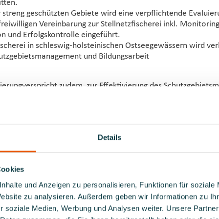
tten.
 streng geschützten Gebiete wird eine verpflichtende Evaluier
eiwilligen Vereinbarung zur Stellnetzfischerei inkl. Monitoring
 und Erfolgskontrolle eingeführt.
fischerei in schleswig-holsteinischen Ostseegewässern wird ve
hutzgebietsmanagement und Bildungsarbeit
ierungverspricht zudem, zur Effektivierung des Schutzgebiet
ngsarbeit folgende Maßnahmen ergreifen:
te Station Ostsee soll eingerichtet werden, die die Naturschutz
sschutzgebiete, koordiniert und zusätzlich Tourismus, Umwelt
miteinander verknüpft und erlebbar macht. Sie soll sich um d
Details
fgaben im nicht kommunalisierten Bereich kümmern. Die Zust
tzbehörden bleiben unverändert. Sie wird den Auf- und Ausba
 Informationsangeboten an der schleswig-holsteinischen Osts
Cookies
nd dabei die Schaffung eines zentral koordinierten und strukt
nhalte und Anzeigen zu personalisieren, Funktionen für soziale
eltbildungs- und Informationseinrichtungen sowie
Website zu analysieren. Außerdem geben wir Informationen zu I
angeboten an der Ostsee etablieren.
r soziale Medien, Werbung und Analysen weiter. Unsere Partner