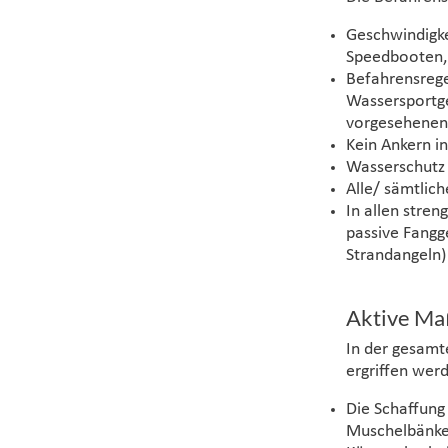
Geschwindigke
Speedbooten,
Befahrensreg
Wassersportge
vorgesehenen
Kein Ankern i
Wasserschutz
Alle/ sämtlich
In allen stren
passive Fangge
Strandangeln)
Aktive Ma
In der gesamt
ergriffen wer
Die Schaffung
Muschelbänke