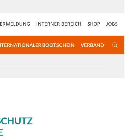
DERMELDUNG
INTERNER BEREICH
SHOP
JOBS
NTERNATIONALER BOOTSCHEIN
VERBAND
SCHUTZ
E
g teilweise eingeschränkt