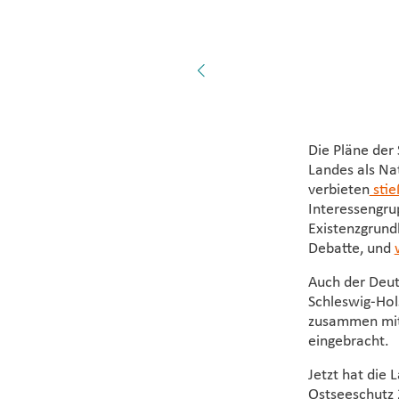
werden. Weitere Maßna
g-holsteinischen
Betroffenen weiterent
Die Pläne der
Landes als Na
verbieten
stie
Interessengru
Existenzgrundl
Debatte, und
Auch der Deu
Schleswig-Hol
zusammen mit 
eingebracht.
Jetzt hat die 
Ostseeschutz 