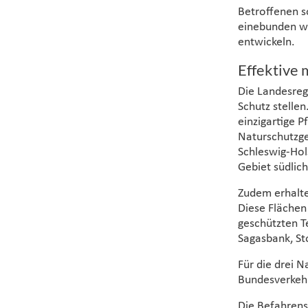
Betroffenen s
einebunden w
entwickeln.
Effektive 
Die Landesreg
Schutz stelle
einzigartige P
Naturschutzge
Schleswig-Hols
Gebiet südlic
Zudem erhalte
Diese Flächen
geschützten T
Sagasbank, Sto
Für die drei 
Bundesverkehr
Die Befahrens