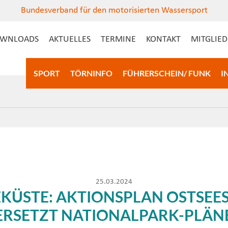
Bundesverband für den motorisierten Wassersport
WNLOADS
AKTUELLES
TERMINE
KONTAKT
MITGLIE
SPORT
TÖRNINFO
FÜHRERSCHEIN/ FUNK
I
25.03.2024
EKÜSTE: AKTIONSPLAN OSTSEE
ERSETZT NATIONALPARK-PLÄN
ebieten an der schleswig-holsteinischen Ostseeküste soll die Nutzun