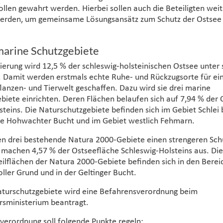
ollen gewahrt werden. Hierbei sollen auch die Beteiligten weit
erden, um gemeinsame Lösungsansätz zum Schutz der Ostsee
marine Schutzgebiete
ierung wird 12,5 % der schleswig-holsteinischen Ostsee unter
n. Damit werden erstmals echte Ruhe- und Rückzugsorte für e
flanzen- und Tierwelt geschaffen. Dazu wird sie drei marine
biete einrichten. Deren Flächen belaufen sich auf 7,94 % der 
teins. Die Naturschutzgebiete befinden sich im Gebiet Schlei b
he Hohwachter Bucht und im Gebiet westlich Fehmarn.
n drei bestehende Natura 2000-Gebiete einen strengeren Schu
 machen 4,57 % der Ostseefläche Schleswig-Holsteins aus. Die
eilflächen der Natura 2000-Gebiete befinden sich in den Berei
ller Grund und in der Geltinger Bucht.
Naturschutzgebiete wird eine Befahrensverordnung beim
sministerium beantragt.
verordnung soll folgende Punkte regeln: