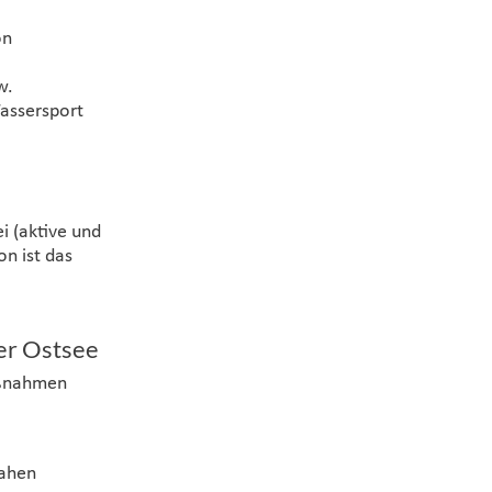
on
w.
Wassersport
i (aktive und
on ist das
er Ostsee
aßnahmen
nahen