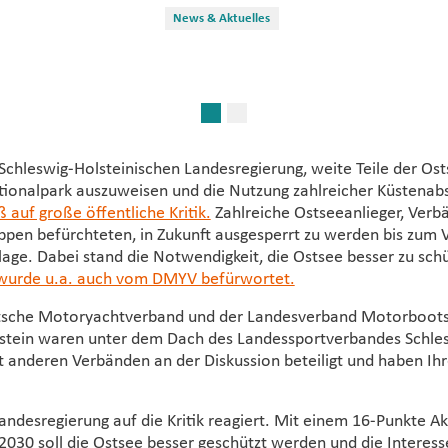
hmen sollen den Zustand der stark belasteten Ostsee verbessern u
News & Aktuelles
wickelt werden. Das umstrittene Thema Nationalpark ist damit erstm
Umweltministerium SH)
 Schleswig-Holsteinischen Landesregierung, weite Teile der Os
tionalpark auszuweisen und die Nutzung zahlreicher Küstenabs
ß auf große öffentliche Kritik.
Zahlreiche Ostseeanlieger, Verb
ppen befürchteten, in Zukunft ausgesperrt zu werden bis zum V
age. Dabei stand die Notwendigkeit, die Ostsee besser zu schü
wurde u.a. auch vom DMYV befürwortet.
tsche Motoryachtverband und der Landesverband Motorboot
stein waren unter dem Dach des Landessportverbandes Schles
anderen Verbänden an der Diskussion beteiligt und haben Ihr
Landesregierung auf die Kritik reagiert. Mit einem 16-Punkte A
2030 soll die Ostsee besser geschützt werden und die Interess