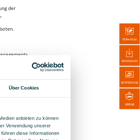
ung der
,
rboten.
TÖRN-ATLAS
smanagements
DOWNLOADS
arbeit, auch
bildung und
BOOTSSCHULE
ie
Über Cookies
ändigkeiten
u von
VEREINE
eeküste
urierten
 Medien anbieten zu können
hrer Verwendung unserer
 führen diese Informationen