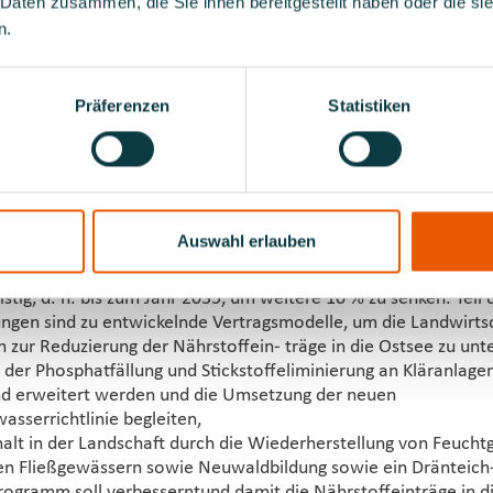
g der Nährstoffeinträge
 Daten zusammen, die Sie ihnen bereitgestellt haben oder die s
n.
ng der Nährstoffeinträge in die Ostsee will die Landesregieru
räge weiter reduzieren:
 der Düngeverordnung leisten bereits jetzt einen großen Bei
Präferenzen
Statistiken
Nährstoffeinträgen. Durch eine Effektivierung der Kontrollen s
r Düngeverordnung 2020 noch besser gewährleistet werden. 
chutzberatung für die Landwirtschaft flächendeckend fortges
soll unter wissenschaftlicher Begleitung Zielvereinbarungen fü
Auswahl erlauben
 der Landwirtschaft geschlossen werden, um die in die Osts
Phosphor- und Stickstofffrachten kurzfristig, d. h. bis zum Jah
istig, d. h. bis zum Jahr 2035, um weitere 10 % zu senken. Teil 
ungen sind zu entwickelnde Vertragsmodelle, um die Landwirtsc
 zur Reduzierung der Nährstoffein- träge in die Ostsee zu unte
der Phosphatfällung und Stickstoffeliminierung an Kläranlagen
nd erweitert werden und die Umsetzung der neuen
serrichtlinie begleiten,
halt in der Landschaft durch die Wiederherstellung von Feucht
n Fließgewässern sowie Neuwaldbildung sowie ein Dränteich
ogramm soll verbesserntund damit die Nährstoffeinträge in d