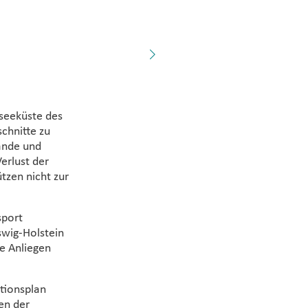
nd im Einklang mit den
al vom Tisch. (Quelle:
Auch in Zukunft
tseeküste des
chnitte zu
ände und
erlust der
tzen nicht zur
sport
wig-Holstein
e Anliegen
ktionsplan
en der