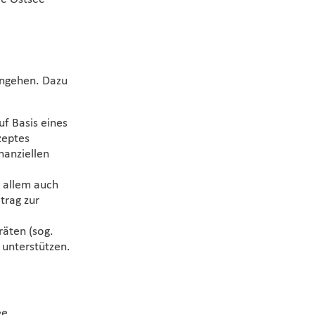
 angehen. Dazu
uf Basis eines
eptes
nanziellen
r allem auch
trag zur
räten (sog.
 unterstützen.
ee