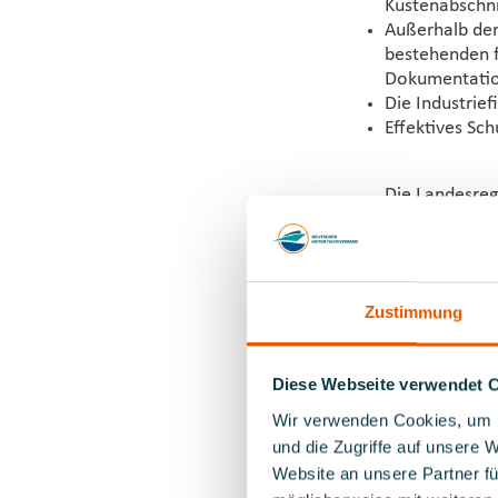
Küstenabschni
Außerhalb der
bestehenden fr
Dokumentation
Die Industrie
Effektives Sc
Die Landesreg
und der Bildu
Eine Integrier
für die Meere
Umweltschutz 
Zustimmung
Naturschutzau
der Naturschu
Bildungs- und
Diese Webseite verwendet 
vorantreiben u
Wir verwenden Cookies, um I
Netzes an Umw
und die Zugriffe auf unsere 
Naturerlebnis
Website an unsere Partner fü