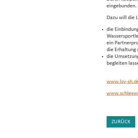
eingebunden.
Dazu will die 
die Einbindun
Wassersportl
ein Partnerpr
die Erhaltung 
die Umsetzung
begleiten las
www.lsv-sh.d
www.schleswi
ZURÜCK