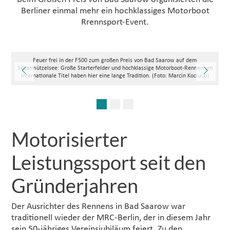
Berliner einmal mehr ein hochklassiges Motorboot
Rrennsport-Event.
Feuer frei in der F500 zum großen Preis von Bad Saarow auf dem
nd
Scharmützelsee: Große Starterfelder und hochklassige Motorboot-Rennen um
h
Internationale Titel haben hier eine lange Tradition. (Foto: Marcin Kociucki)
Motorisierter
Leistungssport seit den
Gründerjahren
Der Ausrichter des Rennens in Bad Saarow war
traditionell wieder der MRC-Berlin, der in diesem Jahr
sein 50-jähriges Vereinsjubiläum feiert. Zu den