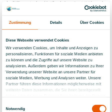
das "Silberne Lorbeerblatt", erhalten. Der MRC hat sein
Clubdomizil im Hafen Steglitz, wo auch der
Fahrtensport ausgetragen wird.
Zustimmung
Details
Über Cookies
Großer Preis von Bad
Saarow
Diese Webseite verwendet Cookies
Wir verwenden Cookies, um Inhalte und Anzeigen zu
Ein hohes Niveau zeigte sich auch in den großen
Starterfeldern und in der Tatsache, dass in drei Klassen
personalisieren, Funktionen für soziale Medien anbieten
Weltmeisterschaftsläufe – und davon zweimal die
zu können und die Zugriffe auf unsere Website zu
Finalläufe – anstanden und die F4 in der Internationalen
analysieren. Außerdem geben wir Informationen zu Ihrer
deutschen Meisterschaft startete.
Verwendung unserer Website an unsere Partner für
soziale Medien, Werbung und Analysen weiter. Unsere
In der Klasse F500 stand die vierte Runde im Rahmen
Partner führen diese Informationen möglicherweise mit
der WM-Läufe an. Holger Kluge konnte dabei als
weiteren Daten zusammen, die Sie ihnen bereitgestellt
einziger deutscher Fahrer im Feld den siebten Platz in
haben oder die sie im Rahmen Ihrer Nutzung der Dienste
der Gesamtwertung belegen. In den Klassen F250 und
F125 wurden die WM-Finalläufe ausgetragen. In der
gesammelt haben.
Einwilligungsauswahl
F250-Klasse belegte Ingo Hepner als bester deutscher
Notwendig