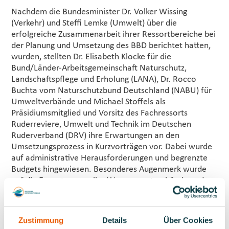
Nachdem die Bundesminister Dr. Volker Wissing
(Verkehr) und Steffi Lemke (Umwelt) über die
erfolgreiche Zusammenarbeit ihrer Ressortbereiche bei
der Planung und Umsetzung des BBD berichtet hatten,
wurden, stellten Dr. Elisabeth Klocke für die
Bund/Länder-Arbeitsgemeinschaft Naturschutz,
Landschaftspflege und Erholung (LANA), Dr. Rocco
Buchta vom Naturschutzbund Deutschland (NABU) für
Umweltverbände und Michael Stoffels als
Präsidiumsmitglied und Vorsitz des Fachressorts
Ruderreviere, Umwelt und Technik im Deutschen
Ruderverband (DRV) ihre Erwartungen an den
Umsetzungsprozess in Kurzvorträgen vor. Dabei wurde
auf administrative Herausforderungen und begrenzte
Budgets hingewiesen. Besonderes Augenmerk wurde
auf die Erwartungen aller Wassersportverbände und
des Deutschen Olympischen Sportbundes (DOSB)
gelegt, wie von Michael Stoffels in seinem Beitrag
dargelegt wurde.
Zustimmung
Details
Über Cookies