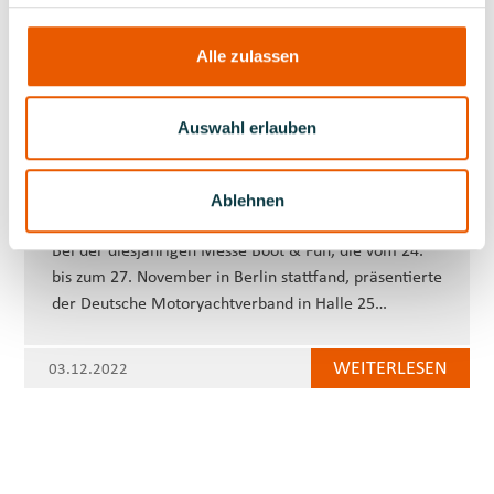
Motonautique…
Alle zulassen
WEITERLESEN
30.11.2022
Auswahl erlauben
Boot & Fun – Der Messe-Heimathafen in der
Ablehnen
Hauptstadt
Bei der diesjährigen Messe Boot & Fun, die vom 24.
bis zum 27. November in Berlin stattfand, präsentierte
der Deutsche Motoryachtverband in Halle 25…
WEITERLESEN
03.12.2022