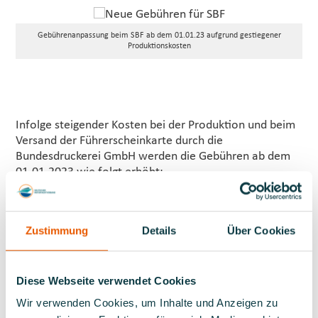
Gebührenanpassung beim SBF ab dem 01.01.23 aufgrund gestiegener
Produktionskosten
Infolge steigender Kosten bei der Produktion und beim
Versand der Führerscheinkarte durch die
Bundesdruckerei GmbH werden die Gebühren ab dem
01.01.2023 wie folgt erhöht:
• Erteilung Sportbootführerschein: 28,75 Euro
(einschl. USt)
• Ausstellung Ersatzausfertigung: 41,59 Euro (einschl.
Zustimmung
Details
Über Cookies
USt)
• Erteilung Fahrerlaubnis ohne Prüfung
(Umschreibung): 41,59 Euro (einschl. USt)
Diese Webseite verwendet Cookies
Wir verwenden Cookies, um Inhalte und Anzeigen zu
Hinzu kommt eine Erhöhung der Auslage beim