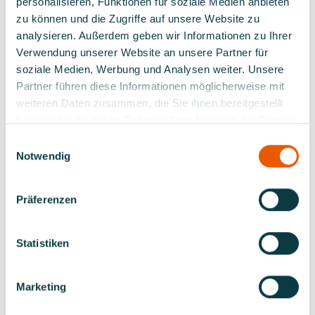
Auslandsversand.
personalisieren, Funktionen für soziale Medien anbieten
Die Auslage beträgt ab dem 01.01.2023 7,49 Euro
zu können und die Zugriffe auf unsere Website zu
(einschl. USt).
analysieren. Außerdem geben wir Informationen zu Ihrer
Verwendung unserer Website an unsere Partner für
soziale Medien, Werbung und Analysen weiter. Unsere
ZURÜCK
Partner führen diese Informationen möglicherweise mit
weiteren Daten zusammen, die Sie ihnen bereitgestellt
haben oder die sie im Rahmen Ihrer Nutzung der Dienste
gesammelt haben.
Einwilligungsauswahl
WEITERE NEWS
Notwendig
Präferenzen
DMYV bei 95. UIM-Generalversammlung
Statistiken
stark vertreten
Vom 20. bis zum 23. Oktober fand in Fujairah in den
Marketing
Vereinigten Arabischen Emiraten die 95.
Generalversammlung der Union Internationale