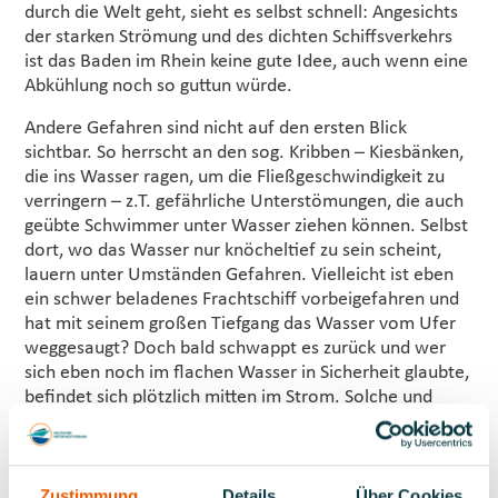
durch die Welt geht, sieht es selbst schnell: Angesichts
der starken Strömung und des dichten Schiffsverkehrs
ist das Baden im Rhein keine gute Idee, auch wenn eine
Abkühlung noch so guttun würde.
Andere Gefahren sind nicht auf den ersten Blick
sichtbar. So herrscht an den sog. Kribben – Kiesbänken,
die ins Wasser ragen, um die Fließgeschwindigkeit zu
verringern – z.T. gefährliche Unterstömungen, die auch
geübte Schwimmer unter Wasser ziehen können. Selbst
dort, wo das Wasser nur knöcheltief zu sein scheint,
lauern unter Umständen Gefahren. Vielleicht ist eben
ein schwer beladenes Frachtschiff vorbeigefahren und
hat mit seinem großen Tiefgang das Wasser vom Ufer
weggesaugt? Doch bald schwappt es zurück und wer
sich eben noch im flachen Wasser in Sicherheit glaubte,
befindet sich plötzlich mitten im Strom. Solche und
andere Gefahren sind nicht immer erkennbar. Doch
Viele unterschätzen die Gefahren oder überschätzen
die eigenen Schwimmkünste, oder wollen sich und
anderen etwas beweisen und begeben sich aus
Zustimmung
Details
Über Cookies