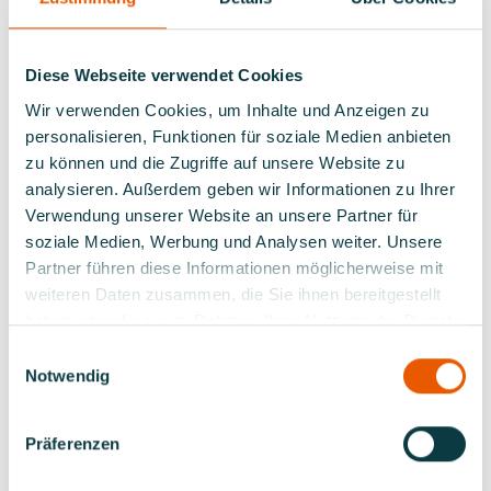
Leichtsinn in Lebensgefahr.
Hohe Zahl an tödlichen Unfällen bedingt Verbote
Diese Webseite verwendet Cookies
Die hohe Zahl der Badeunfälle mit tödlicher Folge
Wir verwenden Cookies, um Inhalte und Anzeigen zu
hatten daher zur Folge, dass das Baden im Rhein
personalisieren, Funktionen für soziale Medien anbieten
zwischen Köln und Nimwegen inzwischen fast überall
zu können und die Zugriffe auf unsere Website zu
verboten ist. 12 Menschen sind dem
WDR-Bericht
nach
analysieren. Außerdem geben wir Informationen zu Ihrer
lt. DLRG im letzten Jahr beim Baden im Rhein ertrunken
Verwendung unserer Website an unsere Partner für
– die meisten waren übrigens Männer.
Die DLRG weist
soziale Medien, Werbung und Analysen weiter. Unsere
auf einer Website auf die Lebensgefahren beim Baden
Partner führen diese Informationen möglicherweise mit
im Rhein hin.
weiteren Daten zusammen, die Sie ihnen bereitgestellt
Die Badeverbote der Rheinanrainer-Gemeinden und
haben oder die sie im Rahmen Ihrer Nutzung der Dienste
Landkreise sind daher keine bürokratische
gesammelt haben.
Einwilligungsauswahl
Spielverderberei, sondern dienen dem Schutz der
Notwendig
Bevölkerung. Hinweistafeln, auf denen die Gefahren
beschrieben werden, weisen darauf hin,
Wasserschutzpolizei und Ordnungsbehörden wachen
Präferenzen
über die Einhaltung.