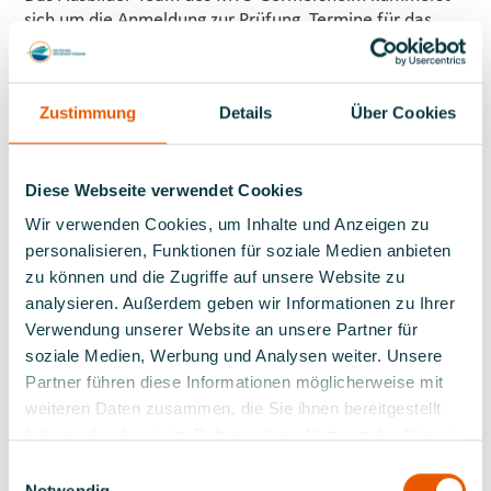
sich um die Anmeldung zur Prüfung, Termine für das
ärztliche Zeugnis und beschafft das Lehrmaterial.
Die Ausbildung zu den Sportbootführerscheinen und
den Funkzeugnissen ist zudem immer zeitgleich möglich,
Zustimmung
Details
Über Cookies
so dass der Bewerber die Möglichkeit hat, alle
notwendigen Befähigungszeugnisse in einem Block zu
erhalten.
Diese Webseite verwendet Cookies
Nun gab es für 50 Jahre vom DMYV anerkannte
Wir verwenden Cookies, um Inhalte und Anzeigen zu
Ausbildung zur Feier des Jubiläums die Jubiläums-
personalisieren, Funktionen für soziale Medien anbieten
Urkunde, das Türschild und natürlich die beliebte
zu können und die Zugriffe auf unsere Website zu
Präsente-Kiste mit Spezialitäten für das Team des MYC
analysieren. Außerdem geben wir Informationen zu Ihrer
Germersheim aus den Händen von Petra Weber vom
Verwendung unserer Website an unsere Partner für
DMYV-Prüfungsausschuss Mannheim-Darmstadt / Saar-
soziale Medien, Werbung und Analysen weiter. Unsere
Mosel.
Partner führen diese Informationen möglicherweise mit
weiteren Daten zusammen, die Sie ihnen bereitgestellt
https://mycg.de/ausbildung/
haben oder die sie im Rahmen Ihrer Nutzung der Dienste
gesammelt haben.
Einwilligungsauswahl
v.l.: Hinten: Leonhard Schimmel /Ausbilder, Gabriele
Notwendig