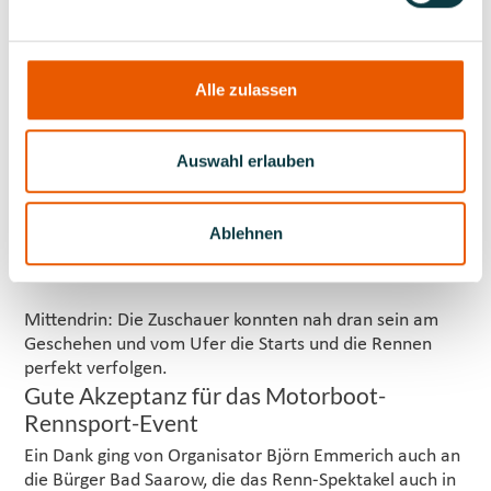
Organisationsteam hier auf die Beine stellt.“
Und auch von offizieller Seite kam viel Lob:
Brandenburgs Minister für Jugend, Bildung und Sport,
Alle zulassen
Steffen Freiberg lobte in einer Ansprache anlässlich der
Siegerehrung die Organisation und das hohe
internationale sportliche Niveau, das auf dem
Auswahl erlauben
Scharmützelsee in Bad Saarow gezeigt wurde. Und
auch Christian Schroeder, Bürgermeister von Bad
Saarow freute sich, die Motorbootsportler bereits zum
Ablehnen
fünften Mal in seiner Gemeinde begrüßen zu dürfen.
Mittendrin: Die Zuschauer konnten nah dran sein am
Geschehen und vom Ufer die Starts und die Rennen
perfekt verfolgen.
Gute Akzeptanz für das Motorboot-
Rennsport-Event
Ein Dank ging von Organisator Björn Emmerich auch an
die Bürger Bad Saarow, die das Renn-Spektakel auch in