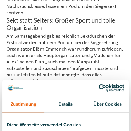
Sektdusche: Auch die Jugendlichen in der F5-
Nachwuchsklasse, lassen am Podium den Siegersekt
spritzen.
Sekt statt Selters: Großer Sport und tolle
Organisation
Am Samstagabend gab es reichlich Sektduschen der
Erstplatzierten auf dem Podium bei der Siegerehrung.
Organisator Björn Emmerich war rundherum zufrieden,
auch wenn er als Hauptorganisator und „Mädchen für
Alles“ seinen Plan „auch mal den Klappstuhl
aufzustellen und zuzuschauen“ aufgeben musste und
bis zur letzten Minute dafür sorgte, dass alles
reibungslos lief.
Einen großen Dank ging an sein engagiertes Team, das
sich neben den Aktiven und zahlreichen ehrenamtlichen
Zustimmung
Details
Über Cookies
Helfern aus ganz Deutschland aus den Mitgliedern der
Vereine
Motorboot-Rennboot-Club (MRC)-Berlin
als
Ausrichter des Rennens mit Unterstützung des
Diese Webseite verwendet Cookies
Motorboot Clubs Elbe Dessau
zusammensetzte.