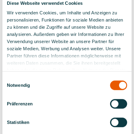
Diese Webseite verwendet Cookies
Bundesebene. Für seine Leistungen wurde Winfried
Wir verwenden Cookies, um Inhalte und Anzeigen zu
Röcker 2006 mit dem Bundesverdienstkreuz am Bande
ausgezeichnet.
personalisieren, Funktionen für soziale Medien anbieten
zu können und die Zugriffe auf unsere Website zu
In Anerkennung seiner Verdienste für den Verband
analysieren. Außerdem geben wir Informationen zu Ihrer
ernannten ihn die Delegierten des Verbandstages zum
Verwendung unserer Website an unsere Partner für
Ehrenpräsidenten des Deutschen
soziale Medien, Werbung und Analysen weiter. Unsere
Motoryachtverbandes. In seiner Abschiedsrede dankte
Partner führen diese Informationen möglicherweise mit
Winfried Röcker dem Verband für seine Unterstützung
weiteren Daten zusammen, die Sie ihnen bereitgestellt
und wünschte seinem Nachfolger viel Erfolg: „Ich
haben oder die sie im Rahmen Ihrer Nutzung der Dienste
übergebe meinem Nachfolger einen geordneten und
gesunden Verband. […] Ich wünsche dem Präsidium und
gesammelt haben.
Einwilligungsauswahl
dem Verband: Mögen Sie immer den Kurs halten, im
Notwendig
richtigen Fahrwasser navigieren, Klippen und Untiefen
umfahren und das Schiff ‚Deutscher
Motoryachtverband‘ stets in einen sicheren Hafen
Präferenzen
leiten.“
Der neu gewählte Präsident Frank Dettmering dankte
Statistiken
im Anschluss seiner Wahl den Delegierten für ihr