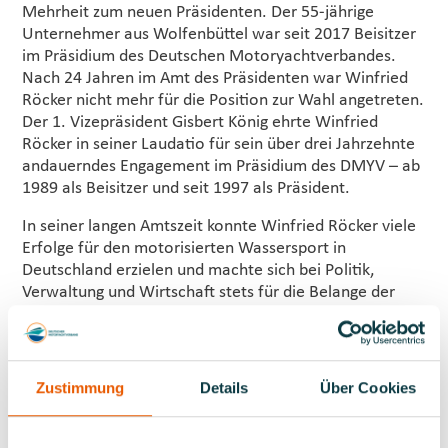
Mehrheit zum neuen Präsidenten. Der 55-jährige
Unternehmer aus Wolfenbüttel war seit 2017 Beisitzer
im Präsidium des Deutschen Motoryachtverbandes.
Nach 24 Jahren im Amt des Präsidenten war Winfried
Röcker nicht mehr für die Position zur Wahl angetreten.
Der 1. Vizepräsident Gisbert König ehrte Winfried
Röcker in seiner Laudatio für sein über drei Jahrzehnte
andauerndes Engagement im Präsidium des DMYV – ab
1989 als Beisitzer und seit 1997 als Präsident.
In seiner langen Amtszeit konnte Winfried Röcker viele
Erfolge für den motorisierten Wassersport in
Deutschland erzielen und machte sich bei Politik,
Verwaltung und Wirtschaft stets für die Belange der
Motorbootsportler/innen stark. Zu den großen Erfolgen
seiner Amtszeit zählen die Senkung der Wasserpachten
für Wassersportvereine, die Ermächtigung des DMYV
durch das Bundesverkehrsministerium (BMVI) zur
Zustimmung
Details
Über Cookies
Ausstellung des Internationalen Bootsscheins sowie die
Aufwertung der Nebenwasserstraßen durch das BMVI
und die Schaffung eines eigenen Haushaltstitels auf